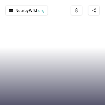
NearbyWiki
.org
menu
place
share