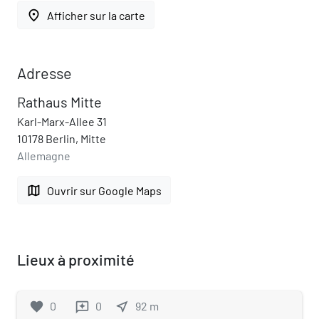
place
Afficher sur la carte
Adresse
Rathaus Mitte
Karl-Marx-Allee 31
10178 Berlin, Mitte
Allemagne
map
Ouvrir sur Google Maps
Lieux à proximité
favorite
0
0
near_me
92
m
reviews