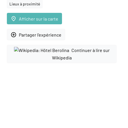
Lieux à proximité
place
Afficher sur la carte
add_circle_outline
Partager l'expérience
Continuer à lire sur
Wikipedia