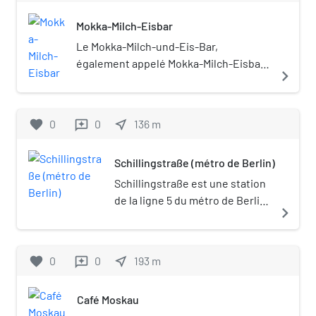
Mokka-Milch-Eisbar
Le Mokka-Milch-und-Eis-Bar,
également appelé Mokka-Milch-Eisbar,
navigate_next
était un bar à glaces sur la Karl-Marx-
Allee de Berlin.
favorite
0
0
near_me
136
m
reviews
Schillingstraße (métro de Berlin)
Schillingstraße est une station
de la ligne 5 du métro de Berlin.
navigate_next
Elle est située sous la Karl-
Marx-Allee dans le quartier de
Mitte à Berlin en Allemagne.
favorite
0
0
near_me
193
m
reviews
Café Moskau