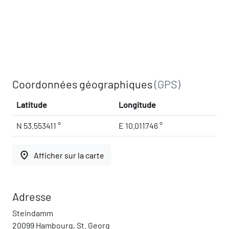
Coordonnées géographiques
(GPS)
Latitude
Longitude
N 53.553411 °
E 10.011746 °
place
Afficher sur la carte
Adresse
Steindamm
20099 Hambourg, St. Georg