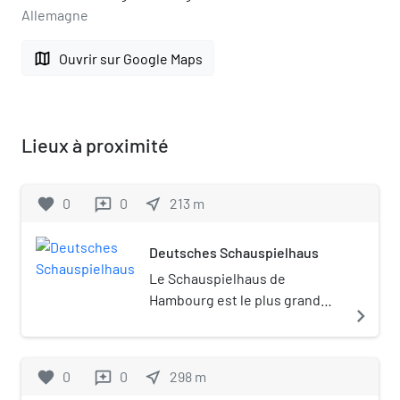
Allemagne
map
Ouvrir sur Google Maps
Lieux à proximité
favorite
0
0
near_me
213
m
reviews
Deutsches Schauspielhaus
Le Schauspielhaus de
Hambourg est le plus grand
navigate_next
théâtre d'Allemagne avec une
capacité de 1 192 places. Il se
situe dans le quartier Saint-
favorite
0
0
near_me
298
m
reviews
Georges. Il a une salle annexe