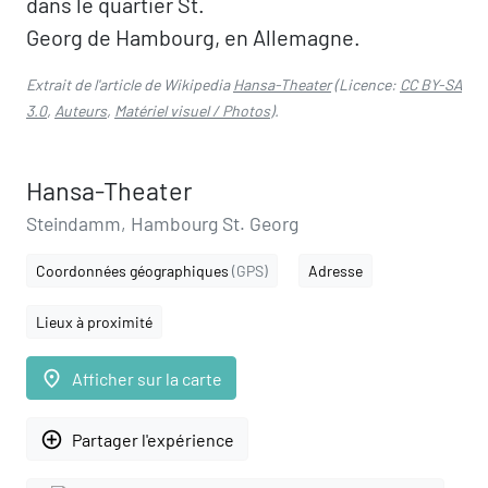
dans le quartier St.
Georg de Hambourg, en Allemagne.
Extrait de l'article de Wikipedia
Hansa-Theater
(Licence:
CC BY-SA
3.0
,
Auteurs
,
Matériel visuel / Photos
).
Hansa-Theater
Steindamm, Hambourg St. Georg
Coordonnées géographiques
(GPS)
Adresse
Lieux à proximité
place
Afficher sur la carte
add_circle_outline
Partager l'expérience