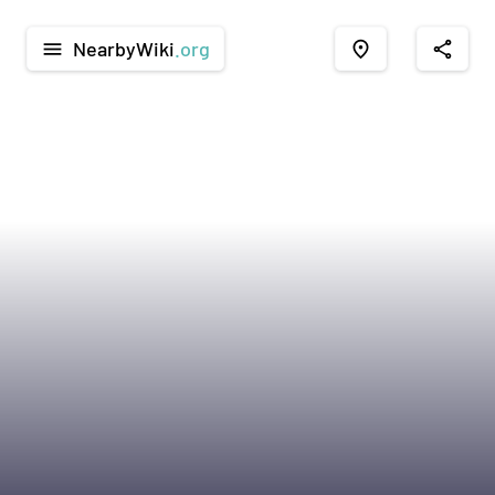
NearbyWiki
.org
menu
place
share