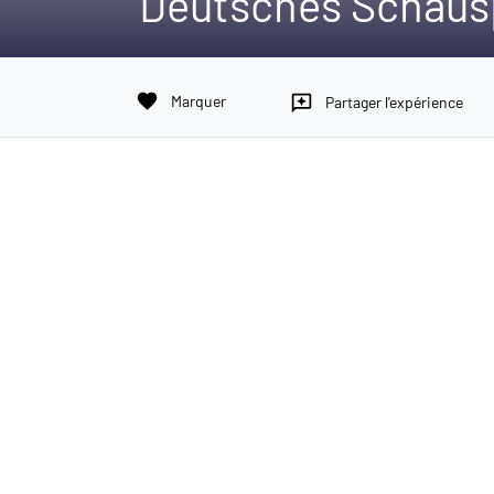
Deutsches Schaus
favorite
Marquer
reviews
Partager l'expérience