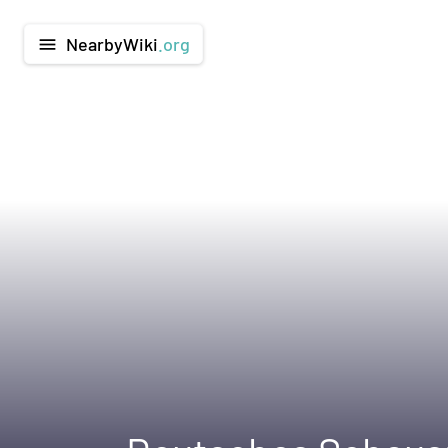
NearbyWiki
.org
menu