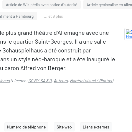
Article de Wikipédia avec notice d'autorité
Article géolocalisé en All
âtiment à Hambourg
... et 9 plus
e plus grand théâtre d'Allemagne avec une
ans le quartier Saint-Georges. Il a une salle
e Schauspielhaus a été construit par
dans un style néo-baroque et a été inauguré le
du baron Alfred von Berger.
lhaus
(Licence:
CC BY-SA 3.0
,
Auteurs
,
Matériel visuel / Photos
).
Numéro de téléphone
Site web
Liens externes