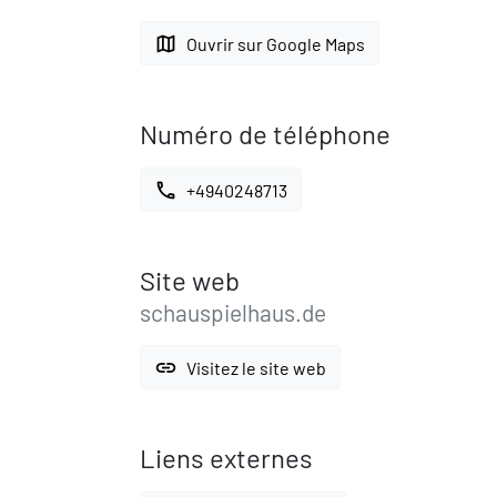
map
Ouvrir sur Google Maps
Numéro de téléphone
call
+4940248713
Site web
schauspielhaus.de
link
Visitez le site web
Liens externes