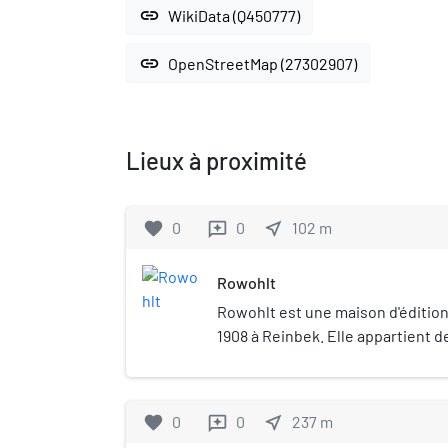
link
WikiData (Q450777)
link
OpenStreetMap (27302907)
Lieux à proximité
favorite
0
0
near_me
102
m
reviews
Rowohlt
Rowohlt est une maison d'éditio
1908 à Reinbek. Elle appartient d
Verlagsgruppe Georg von Holtzbr
travailla de 1970 à 1989.
favorite
0
0
near_me
237
m
reviews