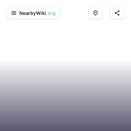
NearbyWiki
.org
menu
place
share