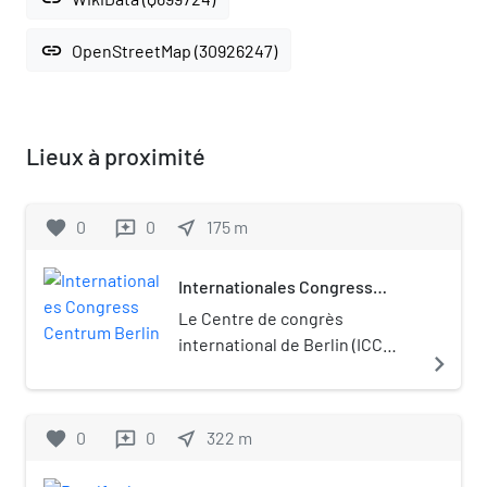
link
OpenStreetMap (30926247)
Lieux à proximité
favorite
0
0
near_me
175
m
reviews
Internationales Congress
Centrum Berlin
Le Centre de congrès
international de Berlin (ICC
navigate_next
Berlin), situé à Westend dans
l'arrondissement
Charlottenburg-Wilmersdorf,
favorite
0
0
near_me
322
m
reviews
est l’un des plus grands
centres de congrès au monde.