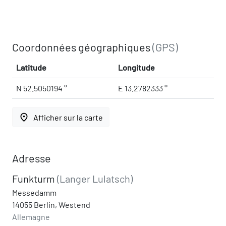
Coordonnées géographiques
(GPS)
Latitude
Longitude
N 52.5050194 °
E 13.2782333 °
place
Afficher sur la carte
Adresse
Funkturm
(Langer Lulatsch)
Messedamm
14055 Berlin, Westend
Allemagne