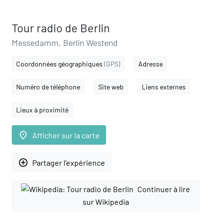
Tour radio de Berlin
Messedamm, Berlin Westend
Coordonnées géographiques
(GPS)
Adresse
Numéro de téléphone
Site web
Liens externes
Lieux à proximité
place
Afficher sur la carte
add_circle_outline
Partager l'expérience
Continuer à lire
sur Wikipedia