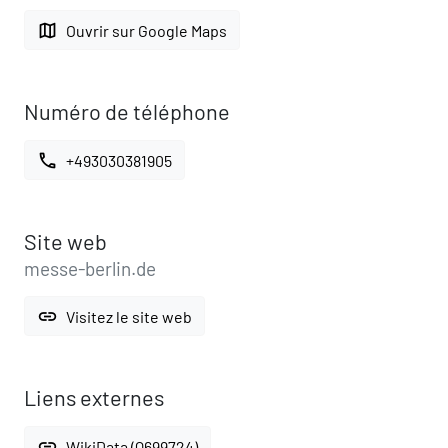
map
Ouvrir sur Google Maps
Numéro de téléphone
call
+493030381905
Site web
messe-berlin.de
link
Visitez le site web
Liens externes
link
WikiData (Q699724)