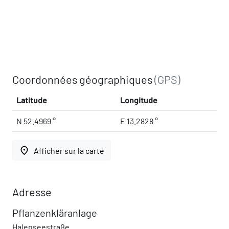
Coordonnées géographiques
(GPS)
Latitude
Longitude
N 52.4969 °
E 13.2828 °
place
Afficher sur la carte
Adresse
Pflanzenkläranlage
Halenseestraße