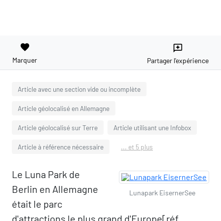
favorite
reviews
Marquer
Partager l'expérience
Article avec une section vide ou incomplète
Article géolocalisé en Allemagne
Article géolocalisé sur Terre
Article utilisant une Infobox
Article à référence nécessaire
... et 5 plus
Le Luna Park de
Berlin en Allemagne
Lunapark EisernerSee
était le parc
d'attractions le plus grand d'Europe[réf.