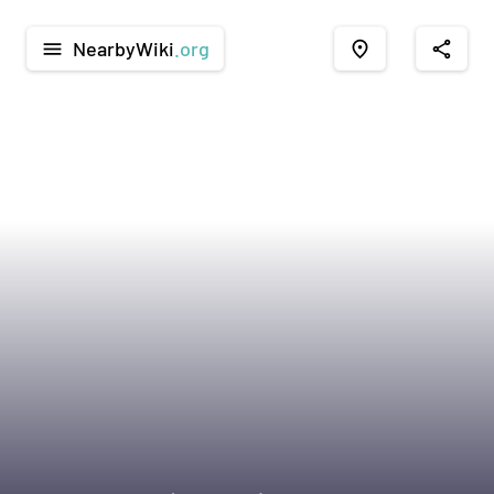
NearbyWiki
.org
menu
place
share