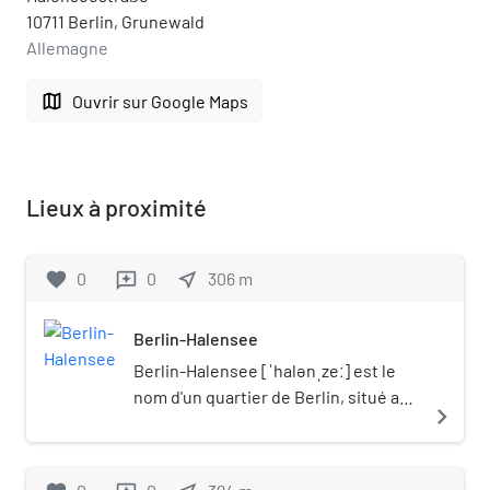
10711 Berlin, Grunewald
Allemagne
map
Ouvrir sur Google Maps
Lieux à proximité
favorite
0
0
near_me
306
m
reviews
Berlin-Halensee
Berlin-Halensee [ˈhalənˌzeː] est le
nom d'un quartier de Berlin, situé au
navigate_next
sein de l'arrondissement de
Charlottenbourg-Wilmersdorf
depuis la réforme administrative de