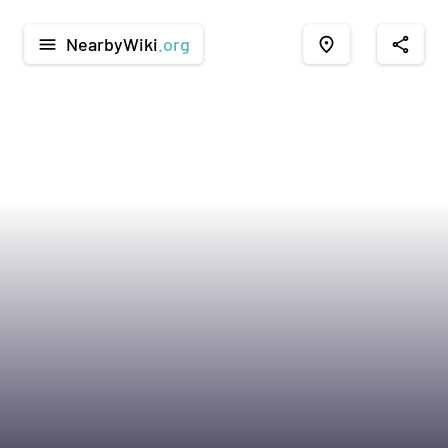
NearbyWiki
.org
menu
place
share