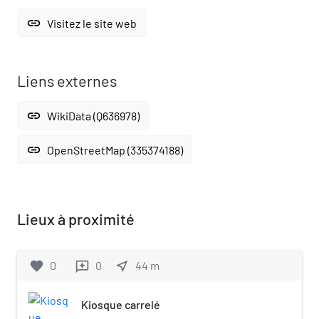
link
Visitez le site web
Liens externes
link
WikiData (Q636978)
link
OpenStreetMap (335374188)
Lieux à proximité
favorite
0
0
near_me
44
m
reviews
Kiosque carrelé