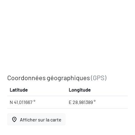
Coordonnées géographiques
(GPS)
Latitude
Longitude
N 41.011667 °
E 28.981389 °
place
Afficher sur la carte