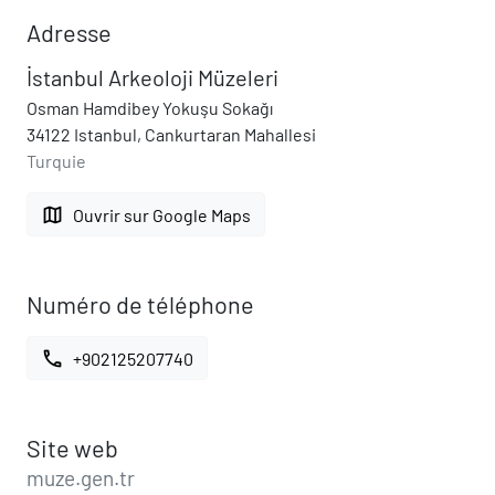
Adresse
İstanbul Arkeoloji Müzeleri
Osman Hamdibey Yokuşu Sokağı
34122 Istanbul, Cankurtaran Mahallesi
Turquie
map
Ouvrir sur Google Maps
Numéro de téléphone
call
+902125207740
Site web
muze.gen.tr