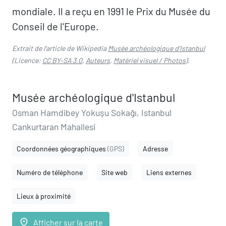
mondiale. Il a reçu en 1991 le Prix du Musée du
Conseil de l'Europe.
Extrait de l'article de Wikipedia
Musée archéologique d'Istanbul
(Licence:
CC BY-SA 3.0
,
Auteurs
,
Matériel visuel / Photos
).
Musée archéologique d'Istanbul
Osman Hamdibey Yokuşu Sokağı, Istanbul
Cankurtaran Mahallesi
Coordonnées géographiques
(GPS)
Adresse
Numéro de téléphone
Site web
Liens externes
Lieux à proximité
place
Afficher sur la carte