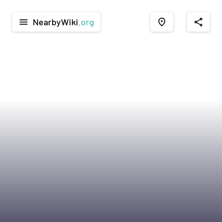
NearbyWiki
.org
menu
place
share