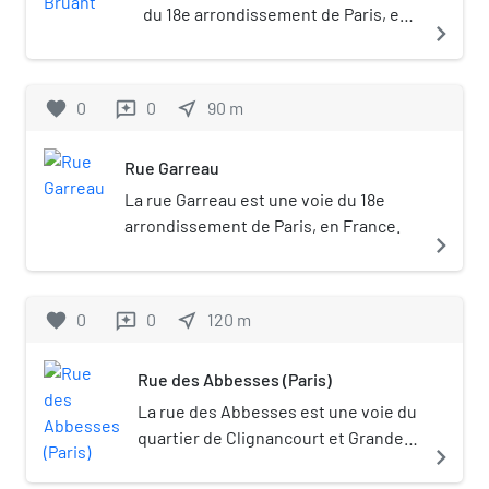
du 18e arrondissement de Paris, en
navigate_next
France.
favorite
0
0
near_me
90
m
reviews
Rue Garreau
La rue Garreau est une voie du 18e
arrondissement de Paris, en France.
navigate_next
favorite
0
0
near_me
120
m
reviews
Rue des Abbesses (Paris)
La rue des Abbesses est une voie du
quartier de Clignancourt et Grandes-
navigate_next
Carrières du 18e arrondissement de