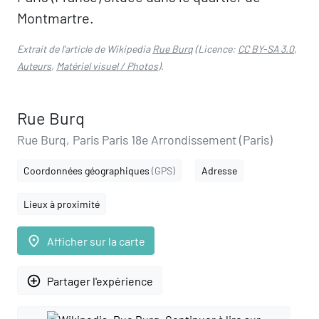
Montmartre.
Extrait de l'article de Wikipedia
Rue Burq
(Licence:
CC BY-SA 3.0
,
Auteurs
,
Matériel visuel / Photos
).
Rue Burq
Rue Burq, Paris Paris 18e Arrondissement (Paris)
Coordonnées géographiques
(GPS)
Adresse
Lieux à proximité
place
Afficher sur la carte
add_circle_outline
Partager l'expérience