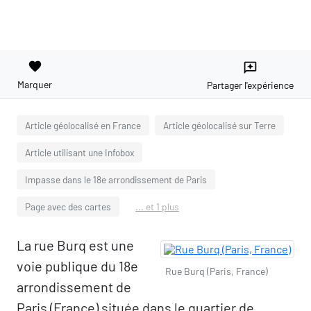
favorite
reviews
Marquer
Partager l'expérience
Article géolocalisé en France
Article géolocalisé sur Terre
Article utilisant une Infobox
Impasse dans le 18e arrondissement de Paris
Page avec des cartes
... et 1 plus
La rue Burq est une
voie publique du 18e
Rue Burq (Paris, France)
arrondissement de
Paris (France) située dans le quartier de