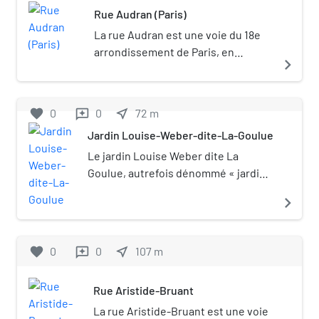
Rue Audran (Paris)
La rue Audran est une voie du 18e
arrondissement de Paris, en
navigate_next
France.
favorite
0
0
near_me
72
m
reviews
Jardin Louise-Weber-dite-La-Goulue
Le jardin Louise Weber dite La
Goulue, autrefois dénommé « jardin
Burq » ou « square de la rue Burq »,
navigate_next
est un espace vert du 18e
arrondissement de Paris (France).
favorite
0
0
near_me
107
m
reviews
Rue Aristide-Bruant
La rue Aristide-Bruant est une voie