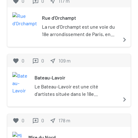
favorite
0
0
near_me
117
m
reviews
Rue d'Orchampt
La rue d’Orchampt est une voie du
18e arrondissement de Paris, en
navigate_next
France.
favorite
0
0
near_me
109
m
reviews
Bateau-Lavoir
Le Bateau-Lavoir est une cité
d'artistes située dans le 18e
navigate_next
arrondissement de Paris (France), au
13 de la place Émile-Goudeau. Établie
sur la butte Montmartre, dans le
favorite
0
0
near_me
178
m
reviews
quartier de Clignancourt, elle est
connue pour avoir été depuis 1904 un
Mire du Nord