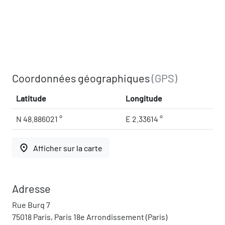
Coordonnées géographiques
(GPS)
Latitude
Longitude
N 48.886021 °
E 2.33614 °
place
Afficher sur la carte
Adresse
Rue Burq 7
75018 Paris, Paris 18e Arrondissement (Paris)