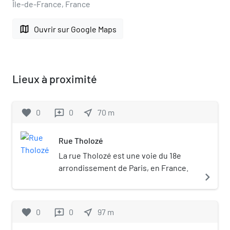
Île-de-France, France
map
Ouvrir sur Google Maps
Lieux à proximité
favorite
0
0
near_me
70
m
reviews
Rue Tholozé
La rue Tholozé est une voie du 18e
arrondissement de Paris, en France.
navigate_next
favorite
0
0
near_me
97
m
reviews