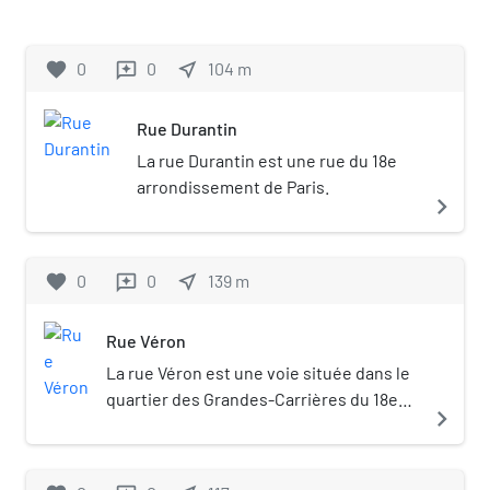
Paris.
favorite
0
0
near_me
104
m
reviews
Rue Durantin
La rue Durantin est une rue du 18e
arrondissement de Paris.
navigate_next
favorite
0
0
near_me
139
m
reviews
Rue Véron
La rue Véron est une voie située dans le
quartier des Grandes-Carrières du 18e
navigate_next
arrondissement de Paris.