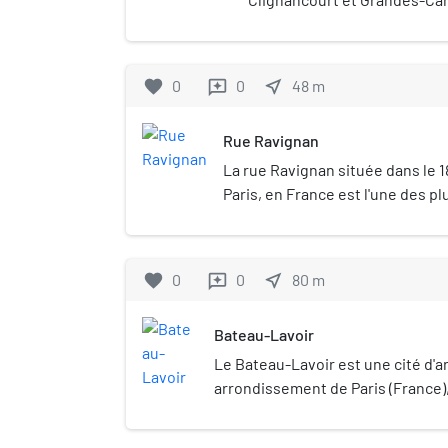
arrondissement de Paris.
favorite
0
0
near_me
48
m
reviews
Rue Ravignan
La rue Ravignan située dans le 
Paris, en France est l'une des p
Montmartre.
favorite
0
0
near_me
80
m
reviews
Bateau-Lavoir
Le Bateau-Lavoir est une cité d'ar
arrondissement de Paris (France), 
Goudeau. Établie sur la butte Mon
de Clignancourt, elle est connue 