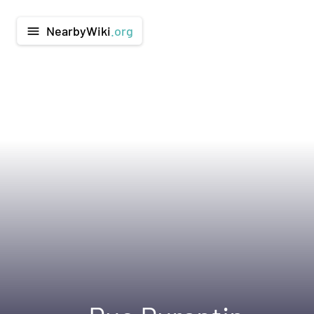
NearbyWiki
.org
menu