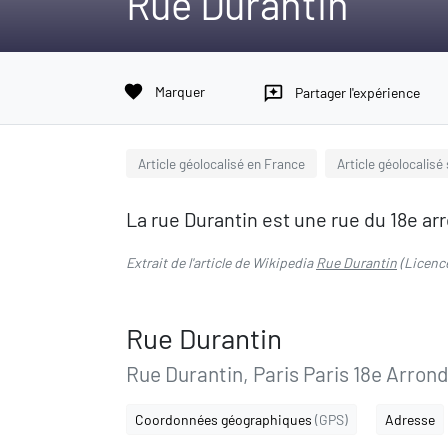
Rue Durantin
favorite
Marquer
reviews
Partager l'expérience
Article géolocalisé en France
Article géolocalisé
La rue Durantin est une rue du 18e a
Extrait de l'article de Wikipedia
Rue Durantin
(Licenc
Rue Durantin
Rue Durantin, Paris Paris 18e Arrond
Coordonnées géographiques
(GPS)
Adresse