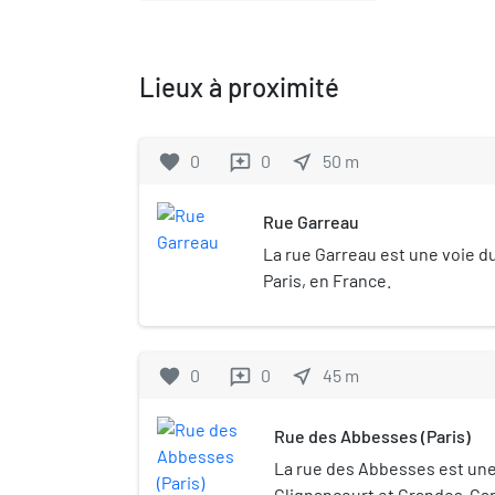
Lieux à proximité
favorite
0
0
near_me
50
m
reviews
Rue Garreau
La rue Garreau est une voie d
Paris, en France.
favorite
0
0
near_me
45
m
reviews
Rue des Abbesses (Paris)
La rue des Abbesses est une
Clignancourt et Grandes-Car