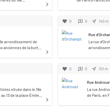
navigate_next
favorite
0
0
near_me
140
m
reviews
Rue d'Orcha
18e arrondissement de
La rue d’Orc
lus anciennes de la butte
arrondisseme
navigate_next
favorite
0
0
near_me
101
m
reviews
Rue Androue
tistes située dans le 18e
La rue Andro
au 13 de la place Émile-
de Paris, en 
navigate_next
tmartre, dans le quartier
pour avoir été depuis