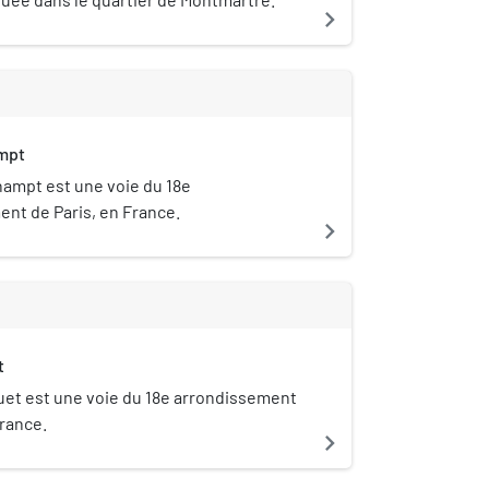
navigate_next
mpt
hampt est une voie du 18e
nt de Paris, en France.
navigate_next
t
uet est une voie du 18e arrondissement
France.
navigate_next