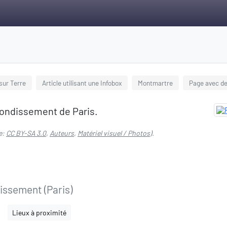
 sur Terre
Article utilisant une Infobox
Montmartre
Page avec de
rrondissement de Paris.
e:
CC BY-SA 3.0
,
Auteurs
,
Matériel visuel / Photos
).
issement (Paris)
Lieux à proximité