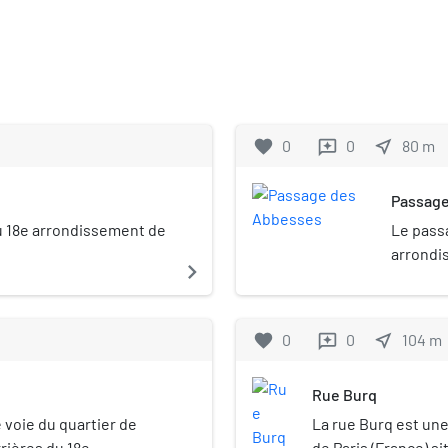
favorite
0
0
near_me
80
m
reviews
Passage
u 18e arrondissement de
Le pass
arrondi
navigate_next
favorite
0
0
near_me
104
m
reviews
Rue Burq
 voie du quartier de
La rue Burq est un
rières du 18e
de Paris (France) s