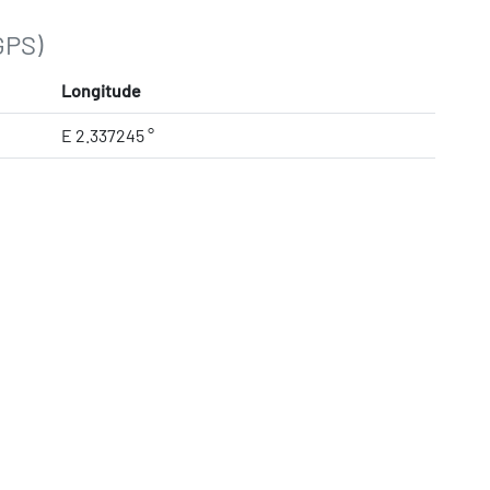
GPS)
Longitude
E 2.337245 °