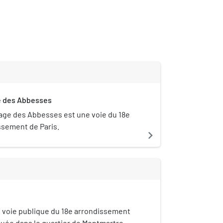
 des Abbesses
age des Abbesses est une voie du 18e
ssement de Paris.
navigate_next
e voie publique du 18e arrondissement
ituée dans le quartier de Montmartre.