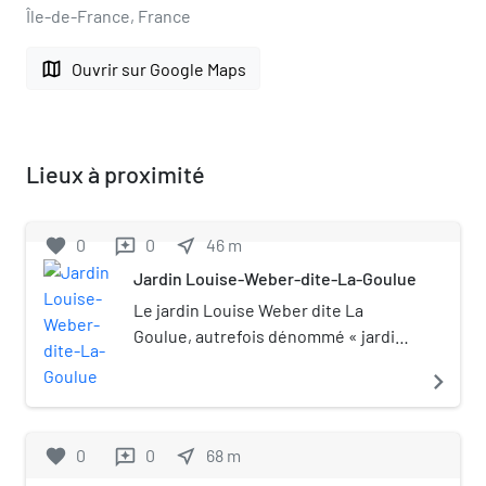
Île-de-France, France
map
Ouvrir sur Google Maps
Lieux à proximité
favorite
0
0
near_me
46
m
reviews
Jardin Louise-Weber-dite-La-Goulue
Le jardin Louise Weber dite La
Goulue, autrefois dénommé « jardin
Burq » ou « square de la rue Burq »,
navigate_next
est un espace vert du 18e
arrondissement de Paris (France).
favorite
0
0
near_me
68
m
reviews