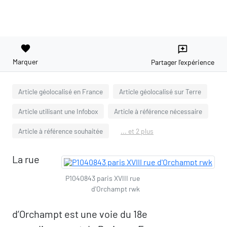
favorite
reviews
Marquer
Partager l'expérience
Article géolocalisé en France
Article géolocalisé sur Terre
Article utilisant une Infobox
Article à référence nécessaire
Article à référence souhaitée
... et 2 plus
La rue
P1040843 paris XVIII rue
d'Orchampt rwk
d’Orchampt est une voie du 18e