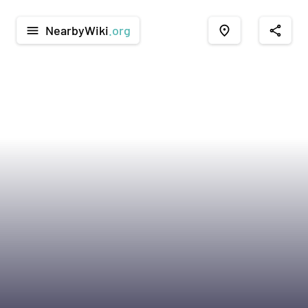
NearbyWiki
.org
menu
place
share