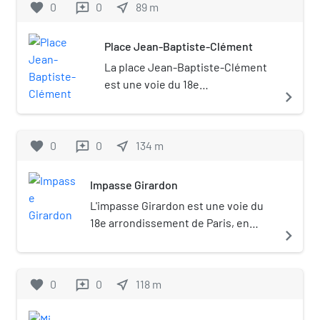
favorite
0
0
near_me
89
m
reviews
Place Jean-Baptiste-Clément
La place Jean-Baptiste-Clément
est une voie du 18e
navigate_next
arrondissement de Paris, en
France.
favorite
0
0
near_me
134
m
reviews
Impasse Girardon
L'impasse Girardon est une voie du
18e arrondissement de Paris, en
navigate_next
France.
favorite
0
0
near_me
118
m
reviews