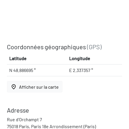
Coordonnées géographiques
(GPS)
Latitude
Longitude
N 48.886695 °
E 2.337357 °
place
Afficher sur la carte
Adresse
Rue d'Orchampt 7
75018 Paris, Paris 18e Arrondissement (Paris)