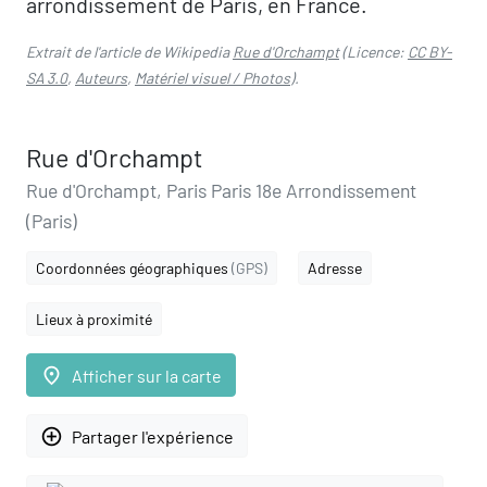
arrondissement de Paris, en France.
Extrait de l'article de Wikipedia
Rue d'Orchampt
(Licence:
CC BY-
SA 3.0
,
Auteurs
,
Matériel visuel / Photos
).
Rue d'Orchampt
Rue d'Orchampt, Paris Paris 18e Arrondissement
(Paris)
Coordonnées géographiques
(GPS)
Adresse
Lieux à proximité
place
Afficher sur la carte
add_circle_outline
Partager l'expérience