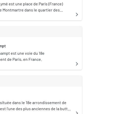
ymé est une place de Paris (France)
te Montmartre dans le quartier des
navigate_next
s du 18e arrondissement.
mpt
hampt est une voie du 18e
nt de Paris, en France.
navigate_next
 située dans le 18e arrondissement de
 est l'une des plus anciennes de la butte
navigate_next