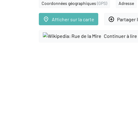
Coordonnées géographiques
(GPS)
Adresse
place
add_circle_outline
Afficher sur la carte
Partager 
Continuer à lire