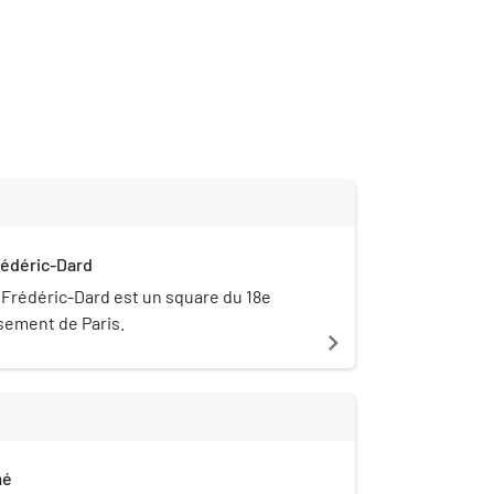
rédéric-Dard
n Frédéric-Dard est un square du 18e
sement de Paris.
navigate_next
mé