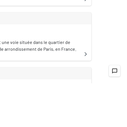
 une voie située dans le quartier de
8e arrondissement de Paris, en France.
navigate_next
chat_bubble_outline
u est une voie du 18e arrondissement de
ce.
navigate_next