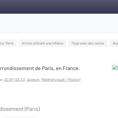
 sur Terre
Article utilisant une Infobox
Page avec des cartes
Rue
 arrondissement de Paris, en France.
ce:
CC BY-SA 3.0
,
Auteurs
,
Matériel visuel / Photos
).
ndissement (Paris)