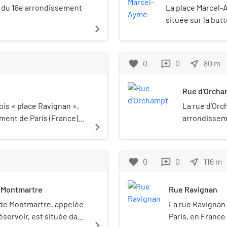
e du 18e arrondissement
La place Marcel-A
située sur la but
navigate_next
Grandes-Carrière
favorite
0
0
near_me
80
m
reviews
Rue d'Orcha
is « place Ravignan »,
La rue d’Orc
ment de Paris (France)
arrondisseme
navigate_next
favorite
0
0
near_me
116
m
reviews
e Montmartre
Rue Ravignan
 de Montmartre, appelée
La rue Ravignan
Réservoir, est située dans
Paris, en France
navigate_next