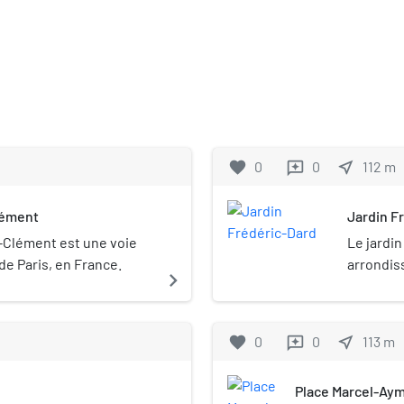
favorite
0
0
near_me
112
m
reviews
lément
Jardin F
-Clément est une voie
Le jardi
e Paris, en France.
arrondis
navigate_next
favorite
0
0
near_me
113
m
reviews
Place Marcel-Ay