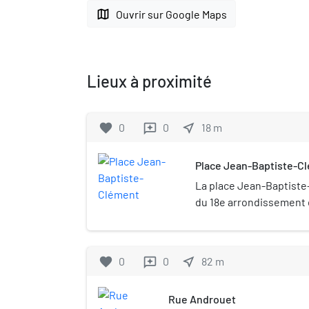
map
Ouvrir sur Google Maps
Lieux à proximité
favorite
0
0
near_me
18
m
reviews
Place Jean-Baptiste-C
La place Jean-Baptiste
du 18e arrondissement d
favorite
0
0
near_me
82
m
reviews
Rue Androuet