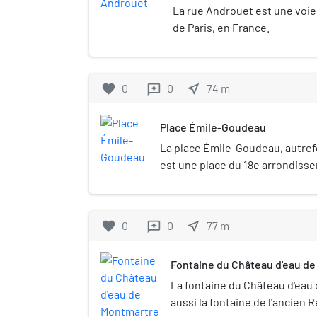
La rue Androuet est une voi
de Paris, en France.
favorite
0
0
near_me
74
m
reviews
Place Émile-Goudeau
La place Émile-Goudeau, autrefo
est une place du 18e arrondisse
dans le quartier de Montmartre.
favorite
0
0
near_me
77
m
reviews
Fontaine du Château d'eau d
La fontaine du Château d'eau
aussi la fontaine de l'ancien 