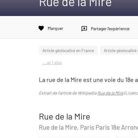
Rue de la Mire
favorite
Marquer
reviews
Partager l'expérience
Article géolocalisé en France
Article géolocalisé
... et 1 plus
La rue de la Mire est une voie du 18e
Extrait de l'article de Wikipedia
Rue de la Mire
(Licen
Rue de la Mire
Rue de la Mire, Paris Paris 18e Arro