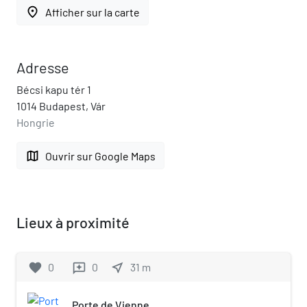
place
Afficher sur la carte
Adresse
Bécsi kapu tér 1
1014 Budapest, Vár
Hongrie
map
Ouvrir sur Google Maps
Lieux à proximité
favorite
0
0
near_me
31
m
reviews
Porte de Vienne