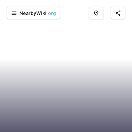
NearbyWiki
.org
menu
place
share