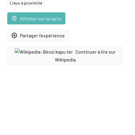
Lieux à proximité
place
Afficher sur la carte
add_circle_outline
Partager l'expérience
Continuer à lire sur
Wikipedia