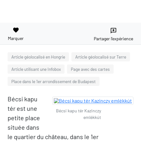
favorite
reviews
Marquer
Partager l'expérience
Article géolocalisé en Hongrie
Article géolocalisé sur Terre
Article utilisant une Infobox
Page avec des cartes
Place dans le 1er arrondissement de Budapest
Bécsi kapu
tér est une
Bécsi kapu tér Kazinczy
petite place
emlékkút
située dans
le quartier du château, dans le 1er