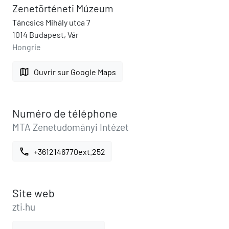
Zenetörténeti Múzeum
Táncsics Mihály utca 7
1014 Budapest, Vár
Hongrie
map
Ouvrir sur Google Maps
Numéro de téléphone
MTA Zenetudományi Intézet
call
+3612146770ext.252
Site web
zti.hu