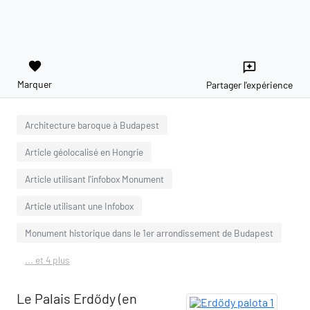
favorite
reviews
Marquer
Partager l'expérience
Architecture baroque à Budapest
Article géolocalisé en Hongrie
Article utilisant l'infobox Monument
Article utilisant une Infobox
Monument historique dans le 1er arrondissement de Budapest
... et 4 plus
Le Palais Erdődy (en