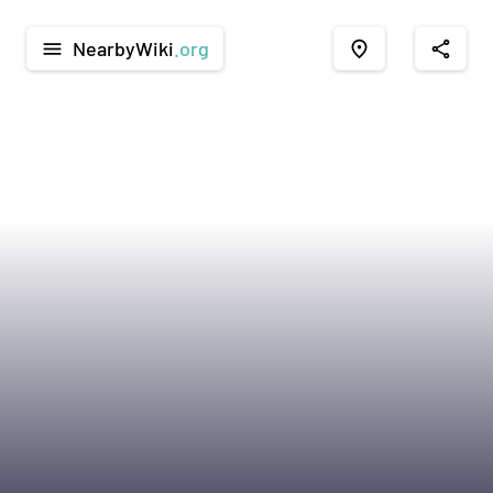
NearbyWiki
.org
menu
place
share