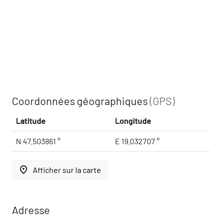
Coordonnées géographiques
(GPS)
Latitude
Longitude
N 47.503861 °
E 19.032707 °
place
Afficher sur la carte
Adresse