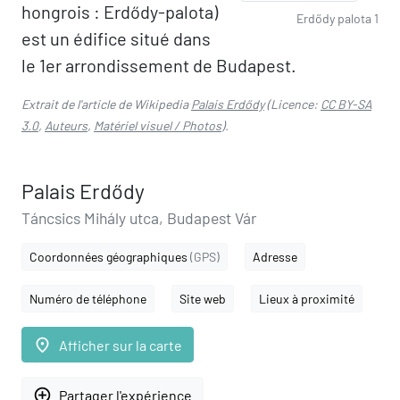
hongrois : Erdődy-palota)
Erdődy palota 1
est un édifice situé dans
le 1er arrondissement de Budapest.
Extrait de l'article de Wikipedia
Palais Erdődy
(Licence:
CC BY-SA
3.0
,
Auteurs
,
Matériel visuel / Photos
).
Palais Erdődy
Táncsics Mihály utca, Budapest Vár
Coordonnées géographiques
(GPS)
Adresse
Numéro de téléphone
Site web
Lieux à proximité
place
Afficher sur la carte
add_circle_outline
Partager l'expérience