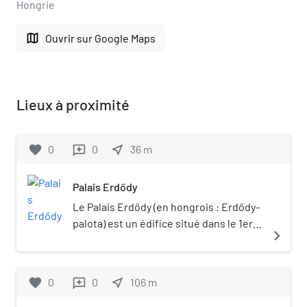
Hongrie
map
Ouvrir sur Google Maps
Lieux à proximité
favorite
0
0
near_me
36
m
reviews
Palais Erdődy
Le Palais Erdődy (en hongrois : Erdődy-
palota) est un édifice situé dans le 1er
navigate_next
arrondissement de Budapest.
favorite
0
0
near_me
106
m
reviews