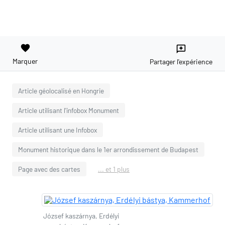
favorite
reviews
Marquer
Partager l'expérience
Article géolocalisé en Hongrie
Article utilisant l'infobox Monument
Article utilisant une Infobox
Monument historique dans le 1er arrondissement de Budapest
Page avec des cartes
... et 1 plus
József kaszárnya, Erdélyi