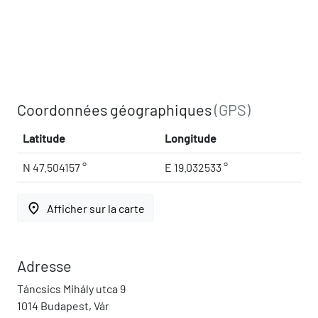
Coordonnées géographiques
(GPS)
Latitude
Longitude
N 47.504157 °
E 19.032533 °
place
Afficher sur la carte
Adresse
Táncsics Mihály utca 9
1014 Budapest, Vár