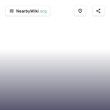
NearbyWiki
.org
menu
place
share