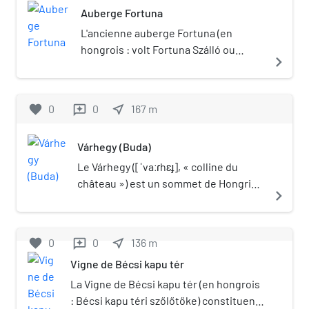
Auberge Fortuna
L'ancienne auberge Fortuna (en
hongrois : volt Fortuna Szálló ou
navigate_next
Fortuna vendégfogadó), aujourd'hui
auberge Saint-Georges (Szent-György
Fogadó) est un édifice situé dans le
favorite
0
0
near_me
167
m
reviews
1er arrondissement de Budapest.
Portail de Budapest
Várhegy (Buda)
Le Várhegy ([ˈvaːɾhɛɟ], « colline du
château ») est un sommet de Hongrie
navigate_next
situé dans le 1er arrondissement de
Budapest dans les collines de Buda. Il
borde le Danube au nord du Gellért-
favorite
0
0
near_me
136
m
reviews
hegy. On y trouve le quartier du
Vigne de Bécsi kapu tér
château de Buda, Vár qui surplombe la
ville.
La Vigne de Bécsi kapu tér (en hongrois
: Bécsi kapu téri szőlőtőke) constituent