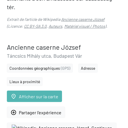
tér.
Extrait de l'article de Wikipedia
Ancienne caserne József
(Licence:
CC BY-SA 3.0
,
Auteurs
,
Matériel visuel / Photos
).
Ancienne caserne József
Táncsics Mihály utca, Budapest Vár
Coordonnées géographiques
(GPS)
Adresse
Lieux à proximité
place
Afficher sur la carte
add_circle_outline
Partager l'expérience
Continuer