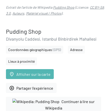
Extrait de l'article de Wikipedia
Pudding Shop
(Licence:
CC BY-SA
3.0
,
Auteurs
,
Matériel visuel / Photos
).
Pudding Shop
Divanyolu Caddesi, Istanbul Binbirdirek Mahallesi
Coordonnées géographiques
(GPS)
Adresse
Lieux à proximité
place
Afficher sur la carte
add_circle_outline
Partager l'expérience
Continuer à lire sur
Wikipedia