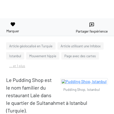
favorite
reviews
Marquer
Partager l'expérience
Article géolocalisé en Turquie
Article utilisant une Infobox
Istanbul
Mouvement hippie
Page avec des cartes
... et 1 plus
Le Pudding Shop est
le nom familier du
Pudding Shop, Istanbul
restaurant Lale dans
le quartier de Sultanahmet à Istanbul
(Turquie).