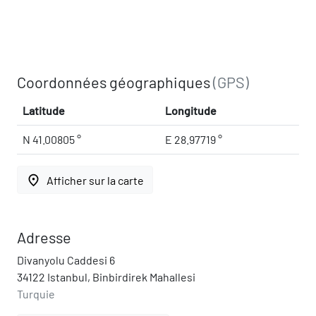
Coordonnées géographiques
(GPS)
Latitude
Longitude
N 41.00805 °
E 28.97719 °
place
Afficher sur la carte
Adresse
Divanyolu Caddesi 6
34122 Istanbul, Binbirdirek Mahallesi
Turquie