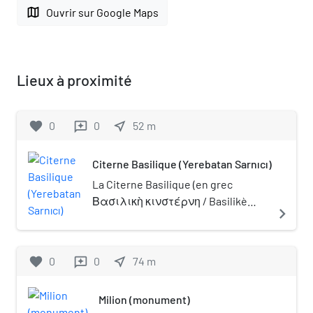
map
Ouvrir sur Google Maps
Lieux à proximité
favorite
0
0
near_me
52
m
reviews
Citerne Basilique (Yerebatan Sarnıcı)
La Citerne Basilique (en grec
Βασιλικὴ κινστέρνη / Basilikè
navigate_next
kinstérnè), aussi connue sous le
nom turc Yerebatan Sarnıcı (« la
citerne enfouie sous terre »), est
favorite
0
0
near_me
74
m
reviews
une gigantesque citerne
souterraine de Constantinople, la
Milion (monument)
capitale de l'Empire byzantin, dont