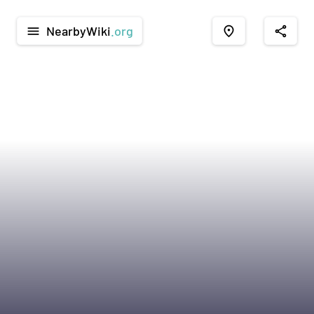
NearbyWiki
.org
menu
place
share