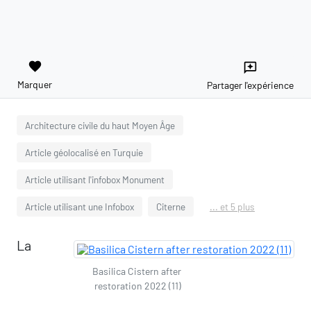
favorite
reviews
Marquer
Partager l'expérience
Architecture civile du haut Moyen Âge
Article géolocalisé en Turquie
Article utilisant l'infobox Monument
Article utilisant une Infobox
Citerne
... et 5 plus
La
Basilica Cistern after
restoration 2022 (11)