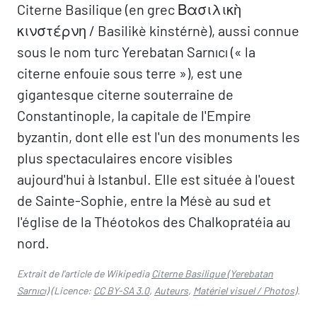
Citerne Basilique (en grec Βασιλικὴ
κινστέρνη / Basilikè kinstérnè), aussi connue
sous le nom turc Yerebatan Sarnıcı (« la
citerne enfouie sous terre »), est une
gigantesque citerne souterraine de
Constantinople, la capitale de l'Empire
byzantin, dont elle est l'un des monuments les
plus spectaculaires encore visibles
aujourd'hui à Istanbul. Elle est située à l'ouest
de Sainte-Sophie, entre la Mésè au sud et
l'église de la Théotokos des Chalkopratéia au
nord.
Extrait de l'article de Wikipedia
Citerne Basilique (Yerebatan
Sarnıcı)
(Licence:
CC BY-SA 3.0
,
Auteurs
,
Matériel visuel / Photos
).