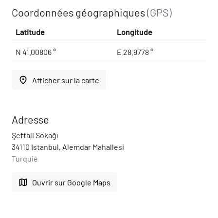
Coordonnées géographiques
(GPS)
Latitude
Longitude
N 41.00806 °
E 28.9778 °
place
Afficher sur la carte
Adresse
Şeftali Sokağı
34110 Istanbul, Alemdar Mahallesi
Turquie
map
Ouvrir sur Google Maps