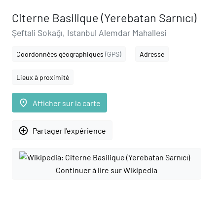
Citerne Basilique (Yerebatan Sarnıcı)
Şeftali Sokağı, Istanbul Alemdar Mahallesi
Coordonnées géographiques
(GPS)
Adresse
Lieux à proximité
place
Afficher sur la carte
add_circle_outline
Partager l'expérience
Continuer à lire sur Wikipedia