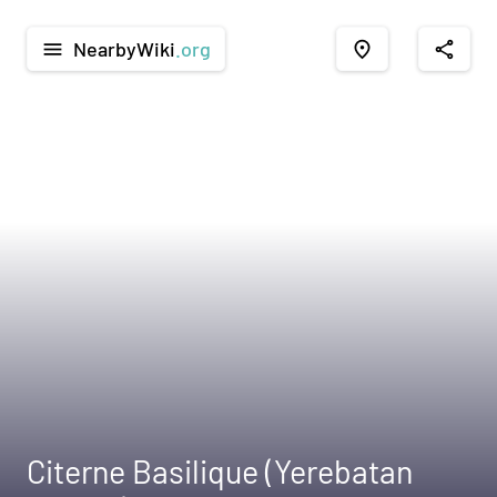
NearbyWiki
.org
menu
place
share
Citerne Basilique (Yerebatan