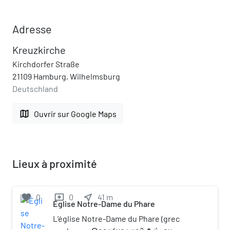
Adresse
Kreuzkirche
Kirchdorfer Straße
21109 Hamburg, Wilhelmsburg
Deutschland
map
Ouvrir sur Google Maps
Lieux à proximité
favorite
0
0
near_me
41
m
reviews
Église Notre-Dame du Phare
L’église Notre-Dame du Phare (grec