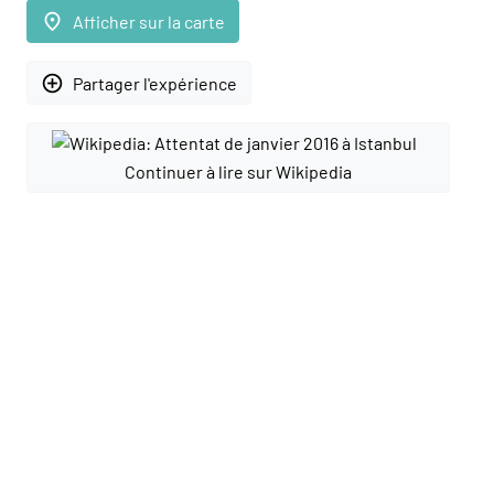
place
Afficher sur la carte
add_circle_outline
Partager l'expérience
Continuer à lire sur Wikipedia