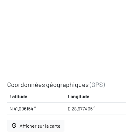
Coordonnées géographiques
(GPS)
Latitude
Longitude
N 41.006164 °
E 28.977406 °
place
Afficher sur la carte