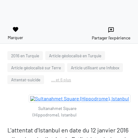
favorite
reviews
Marquer
Partager l'expérience
2016 en Turquie
Article géolocalisé en Turquie
Article géolocalisé sur Terre
Article utilisant une Infobox
Attentat-suicide
... et 6 plus
Sultanahmet Square
(Hippodrome), Istanbul
L'attentat d'Istanbul en date du 12 janvier 2016