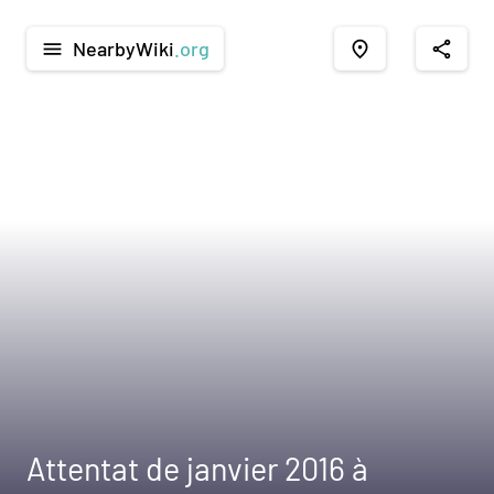
NearbyWiki
.org
menu
place
share
Attentat de janvier 2016 à