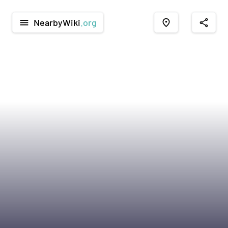
NearbyWiki
.org
menu
place
share