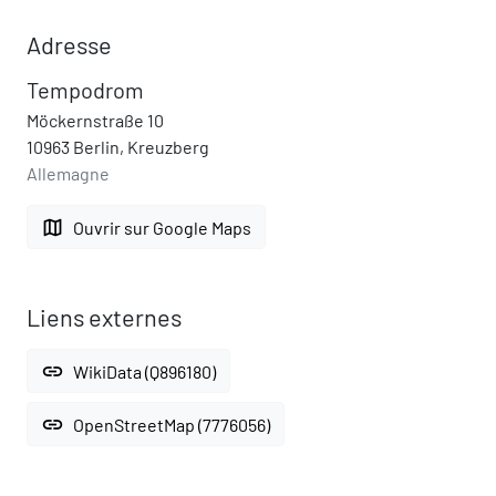
Adresse
Tempodrom
Möckernstraße 10
10963 Berlin, Kreuzberg
Allemagne
map
Ouvrir sur Google Maps
Liens externes
link
WikiData (Q896180)
link
OpenStreetMap (7776056)