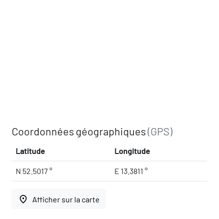
Coordonnées géographiques
(GPS)
Latitude
Longitude
N 52.5017 °
E 13.3811 °
place
Afficher sur la carte