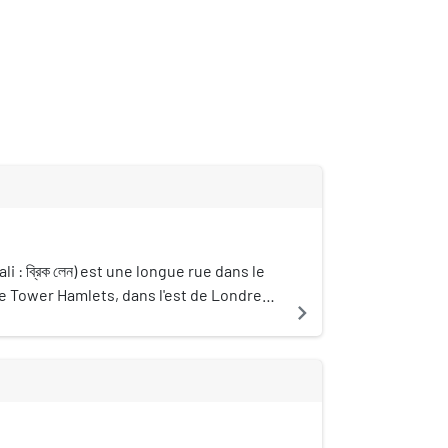
i : ব্রিক লেন) est une longue rue dans le
de Tower Hamlets, dans l'est de Londres,
navigate_next