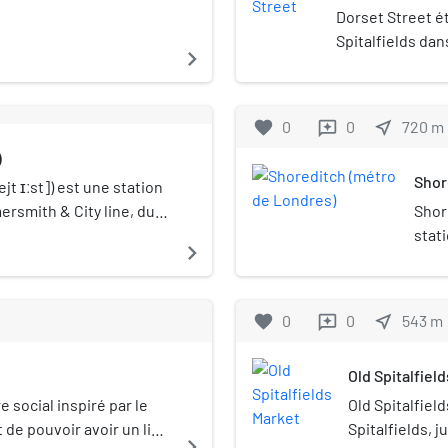
Dorset Street é
Spitalfields dan
navigate_next
favorite
0
0
near_me
720
m
reviews
)
Shor
jt ɪːst]) est une station
mersmith & City line, du
Shor
e est située Whitechapel
stat
navigate_next
ritoire du Borough
ention à ne pas la
e.
favorite
0
0
near_me
543
m
reviews
Old Spitalfiel
 social inspiré par le
Old Spitalfiel
 de pouvoir avoir un lieu
Spitalfields, j
navigate_next