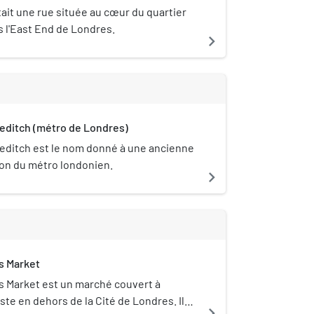
tait une rue située au cœur du quartier
s l'East End de Londres.
navigate_next
editch (métro de Londres)
editch est le nom donné à une ancienne
ion du métro londonien.
navigate_next
ds Market
ds Market est un marché couvert à
uste en dehors de la Cité de Londres. Il
navigate_next