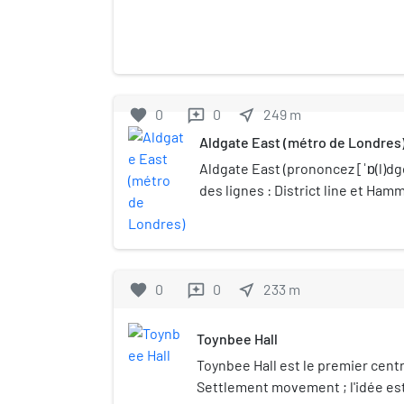
favorite
0
0
near_me
249
m
reviews
Aldgate East (métro de Londres
Aldgate East (prononcez [ˈɒ(l)dge
des lignes : District line et Ham
métro de Londres, en zone 1. Ell
High Street, à Aldgate sur le ter
londonien de Tower Hamlets. Att
confondre avec la station Aldgat
favorite
0
0
near_me
233
m
reviews
Toynbee Hall
Toynbee Hall est le premier centre
Settlement movement ; l'idée est