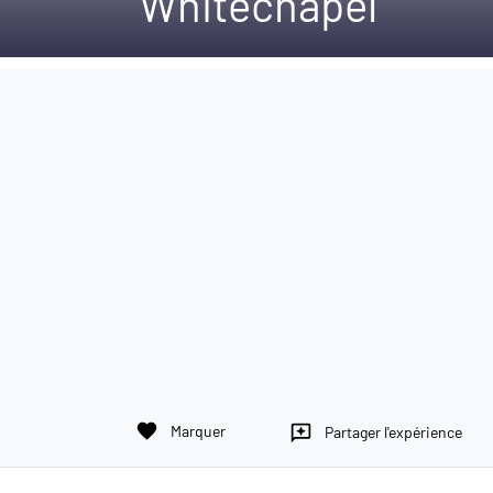
Whitechapel
favorite
Marquer
reviews
Partager l'expérience