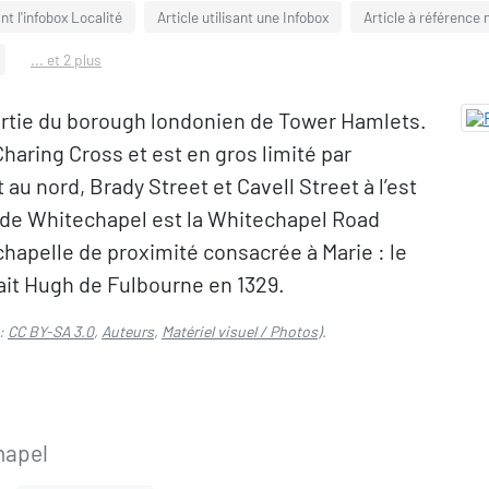
ant l'infobox Localité
Article utilisant une Infobox
Article à référence
... et 2 plus
partie du borough londonien de Tower Hamlets.
 Charing Cross et est en gros limité par
au nord, Brady Street et Cavell Street à l’est
de Whitechapel est la Whitechapel Road
hapelle de proximité consacrée à Marie : le
tait Hugh de Fulbourne en 1329.
:
CC BY-SA 3.0
,
Auteurs
,
Matériel visuel / Photos
).
hapel