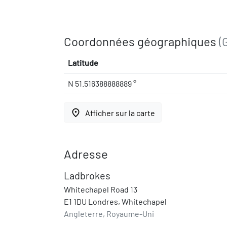
Coordonnées géographiques
(
Latitude
N 51.516388888889 °
place
Afficher sur la carte
Adresse
Ladbrokes
Whitechapel Road 13
E1 1DU Londres, Whitechapel
Angleterre, Royaume-Uni