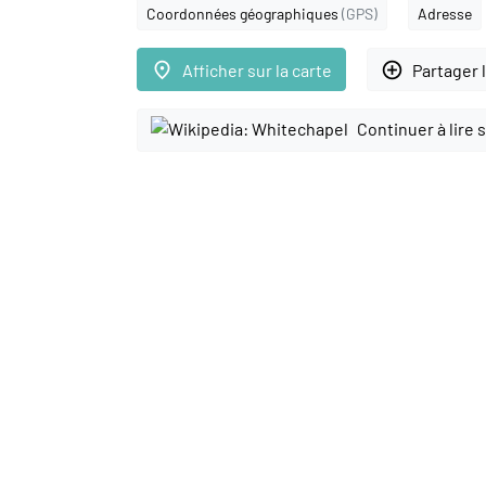
Coordonnées géographiques
(GPS)
Adresse
place
add_circle_outline
Afficher sur la carte
Partager 
Continuer à lire 