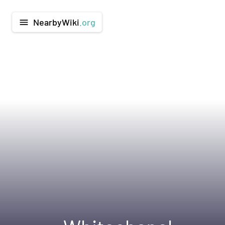
NearbyWiki
.org
menu